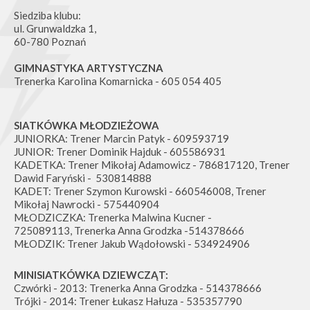
Siedziba klubu:
ul. Grunwaldzka 1,
60-780 Poznań
GIMNASTYKA ARTYSTYCZNA
Trenerka Karolina Komarnicka - 605 054 405
SIATKÓWKA MŁODZIEŻOWA
JUNIORKA: Trener Marcin Patyk - 609593719
JUNIOR: Trener Dominik Hajduk - 605586931
KADETKA: Trener Mikołaj Adamowicz - 786817120, Trener
Dawid Faryński - 530814888
KADET: Trener Szymon Kurowski - 660546008, Trener
Mikołaj Nawrocki - 575440904
MŁODZICZKA: Trenerka Malwina Kucner -
725089113, Trenerka Anna Grodzka -514378666
MŁODZIK: Trener Jakub Wądołowski - 534924906
MINISIATKÓWKA DZIEWCZĄT:
Czwórki - 2013: Trenerka Anna Grodzka - 514378666
Trójki - 2014: Trener Łukasz Hałuza - 535357790