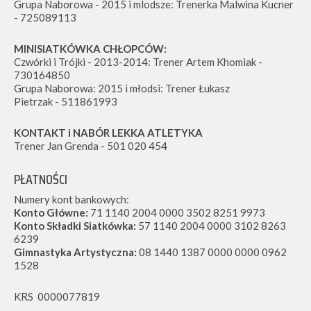
Grupa Naborowa - 2015 i mlodsze: Trenerka Malwina Kucner
- 725089113
MINISIATKÓWKA CHŁOPCÓW:
Czwórki i Trójki - 2013-2014: Trener Artem Khomiak -
730164850
Grupa Naborowa: 2015 i młodsi: Trener Łukasz
Pietrzak - 511861993
KONTAKT i NABÓR LEKKA ATLETYKA
Trener Jan Grenda - 501 020 454
PŁATNOŚCI
Numery kont bankowych:
Konto Główne:
71 1140 2004 0000 3502 8251 9973
Konto Składki Siatkówka:
57 1140 2004 0000 3102 8263
6239
Gimnastyka Artystyczna:
08 1440 1387 0000 0000 0962
1528
KRS 0000077819