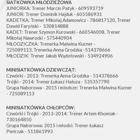
SIATKÓWKA MŁODZIEŻOWA
JUNIORKA: Trener Marcin Patyk - 609593719
JUNIOR: Trener Dominik Hajduk - 605586931
KADETKA: Trener Mikołaj Adamowicz - 786817120, Trener
Dawid Faryński - 530814888
KADET: Trener Szymon Kurowski - 660546008, Trener
Mikołaj Nawrocki - 575440904
MŁODZICZKA: Trenerka Malwina Kucner -
725089113, Trenerka Anna Grodzka -514378666
MŁODZIK: Trener Jakub Wądołowski - 534924906
MINISIATKÓWKA DZIEWCZĄT:
Czwórki - 2013: Trenerka Anna Grodzka - 514378666
Trójki - 2014: Trener Łukasz Hałuza - 535357790
Grupa Naborowa - 2015 i mlodsze: Trenerka Malwina Kucner
- 725089113
MINISIATKÓWKA CHŁOPCÓW:
Czwórki i Trójki - 2013-2014: Trener Artem Khomiak -
730164850
Grupa Naborowa: 2015 i młodsi: Trener Łukasz
Pietrzak - 511861993