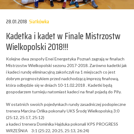
28.01.2018
Siatkówka
Kadetka i kadet w Finale Mistrzostw
Wielkopolski 2018!!!
Kolejne dwa zespoły Enei Energetyka Poznań zagrają w finałach
Mistrzostw Wielkopolski sezonu 2017-2018. Zarówno kadetki jak
i kadeci rundę eliminacyjną zakończyli na 1 miejscach co jest
dobrym prognostykiem przed nadchodzącą imprezą finałową,
która odbędzie się w dniach 10-11.02.2018 . Kadetki będą
gospodarzem turnieju natomiast kadeci na finał pojadą do Piły.
W ostatnich swoich pojedynkach rundy zasadniczej podopieczne
trenera Marcina Orlika pokonały UKS Środę Wielkopolską 3:0
(25:12, 25:17, 25:12)
a kadeci trenera Dominika Hajduka pokonali KPS PROGRESS
WRZEŚNIA 3:1 (25:22, 20:25, 25:13, 26:24)