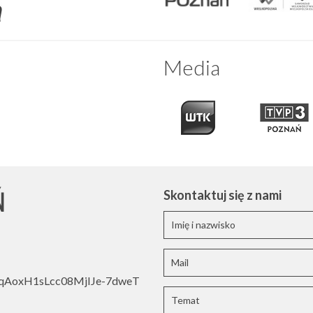
Media
Ń
Skontaktuj się z nami
oWqAoxH1sLcc08MjIJe-7dweT