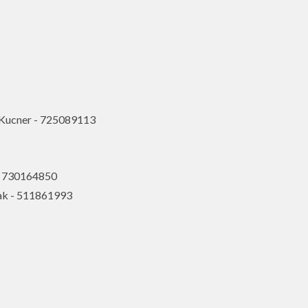
 Kucner - 725089113
 - 730164850
zak - 511861993