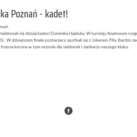
yka Poznań - kadet!
znań.
eldowali się dzisiaj kadeci Dominika Hajduka. W turnieju finałowym ro
) . W dzisiejszym finale poznaniacy spotkali się z Jokerem Piła. Bardzo 
 trzecia korona w tym sezonie dla siatkarek i siatkarzy naszego klubu.