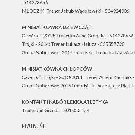
-514378666
MŁODZIK: Trener Jakub Wądołowski - 534924906
MINISIATKÓWKA DZIEWCZĄT:
Czwórki - 2013: Trenerka Anna Grodzka - 514378666
Trójki - 2014: Trener Łukasz Hałuza - 535357790
Grupa Naborowa - 2015 i mlodsze: Trenerka Malwina
MINISIATKÓWKA CHŁOPCÓW:
Czwórki i Trójki - 2013-2014: Trener Artem Khomiak
Grupa Naborowa: 2015 i młodsi: Trener Łukasz Pietr
KONTAKT i NABÓR LEKKA ATLETYKA
Trener Jan Grenda - 501 020 454
PŁATNOŚCI