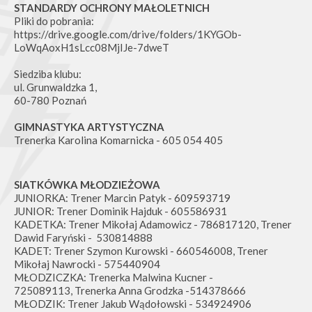
STANDARDY OCHRONY MAŁOLETNICH
Pliki do pobrania:
https://drive.google.com/drive/folders/1KYGOb-
LoWqAoxH1sLcc08MjIJe-7dweT
Siedziba klubu:
ul. Grunwaldzka 1,
60-780 Poznań
GIMNASTYKA ARTYSTYCZNA
Trenerka Karolina Komarnicka - 605 054 405
SIATKÓWKA MŁODZIEŻOWA
JUNIORKA: Trener Marcin Patyk - 609593719
JUNIOR: Trener Dominik Hajduk - 605586931
KADETKA: Trener Mikołaj Adamowicz - 786817120, Trener
Dawid Faryński - 530814888
KADET: Trener Szymon Kurowski - 660546008, Trener
Mikołaj Nawrocki - 575440904
MŁODZICZKA: Trenerka Malwina Kucner -
725089113, Trenerka Anna Grodzka -514378666
MŁODZIK: Trener Jakub Wądołowski - 534924906