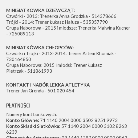
MINISIATKÓWKA DZIEWCZĄT:
Czwórki - 2013: Trenerka Anna Grodzka - 514378666
Trójki - 2014: Trener Łukasz Hałuza - 535357790
Grupa Naborowa - 2015 i mlodsze: Trenerka Malwina Kucner
- 725089113
MINISIATKÓWKA CHŁOPCÓW:
Czwórki i Trójki - 2013-2014: Trener Artem Khomiak -
730164850
Grupa Naborowa: 2015 i młodsi: Trener Łukasz
Pietrzak - 511861993
KONTAKT i NABÓR LEKKA ATLETYKA
Trener Jan Grenda - 501 020 454
PŁATNOŚCI
Numery kont bankowych:
Konto Główne:
71 1140 2004 0000 3502 8251 9973
Konto Składki Siatkówka:
57 1140 2004 0000 3102 8263
6239
Gimnastyka Artystyczna:
08 1440 1387 0000 0000 0962