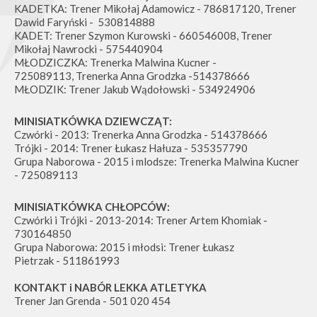
KADETKA: Trener Mikołaj Adamowicz - 786817120, Trener
Dawid Faryński - 530814888
KADET: Trener Szymon Kurowski - 660546008, Trener
Mikołaj Nawrocki - 575440904
MŁODZICZKA: Trenerka Malwina Kucner -
725089113, Trenerka Anna Grodzka -514378666
MŁODZIK: Trener Jakub Wądołowski - 534924906
MINISIATKÓWKA DZIEWCZĄT:
Czwórki - 2013: Trenerka Anna Grodzka - 514378666
Trójki - 2014: Trener Łukasz Hałuza - 535357790
Grupa Naborowa - 2015 i mlodsze: Trenerka Malwina Kucner
- 725089113
MINISIATKÓWKA CHŁOPCÓW:
Czwórki i Trójki - 2013-2014: Trener Artem Khomiak -
730164850
Grupa Naborowa: 2015 i młodsi: Trener Łukasz
Pietrzak - 511861993
KONTAKT i NABÓR LEKKA ATLETYKA
Trener Jan Grenda - 501 020 454