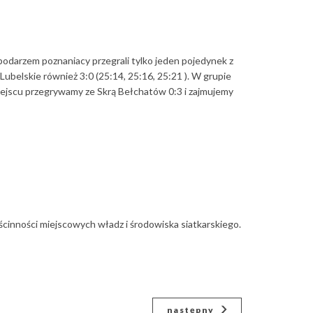
podarzem poznaniacy przegrali tylko jeden pojedynek z
belskie również 3:0 (25:14, 25:16, 25:21 ). W grupie
iejscu przegrywamy ze Skrą Bełchatów 0:3 i zajmujemy
ścinności miejscowych władz i środowiska siatkarskiego.
następny