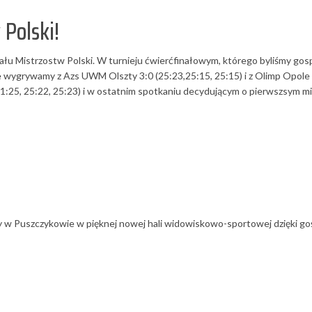
 Polski!
ału Mistrzostw Polski. W turnieju ćwierćfinałowym, którego byliśmy gos
wygrywamy z Azs UWM Olszty 3:0 (25:23,25:15, 25:15) i z Olimp Opole Lu
:25, 25:22, 25:23) i w ostatnim spotkaniu decydującym o pierwszsym m
my w Puszczykowie w pięknej nowej hali widowiskowo-sportowej dzięki go