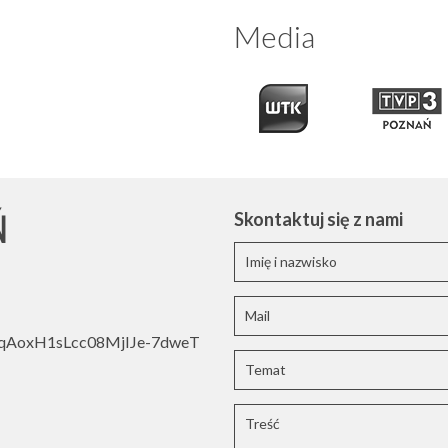
Media
Ń
Skontaktuj się z nami
oWqAoxH1sLcc08MjIJe-7dweT