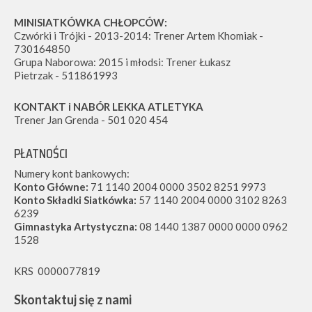
MINISIATKÓWKA CHŁOPCÓW:
Czwórki i Trójki - 2013-2014: Trener Artem Khomiak -
730164850
Grupa Naborowa: 2015 i młodsi: Trener Łukasz
Pietrzak - 511861993
KONTAKT i NABÓR LEKKA ATLETYKA
Trener Jan Grenda - 501 020 454
PŁATNOŚCI
Numery kont bankowych:
Konto Główne:
71 1140 2004 0000 3502 8251 9973
Konto Składki Siatkówka:
57 1140 2004 0000 3102 8263
6239
Gimnastyka Artystyczna:
08 1440 1387 0000 0000 0962
1528
KRS 0000077819
Skontaktuj się z nami