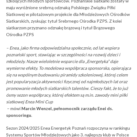
szkolących młodych sportowców. Poznańskie siatkarki zostały w
maju wyróżnione srebrną odznaką Polskiego Związku Piłki
Siatkowej w pilotażowym projekcie dla Młodzieżowych Ośrodków
Siatkarskich, zyskując tytuł Srebrnego Ośrodka PZPS. Z kolei
siatkarzom przyznano odznakę brązową i tytuł Brązowego
Ośrodka PZPS
– Enea, jako firma odpowiedzialna społecznie, od lat wspiera
poznański sport, stawiając w szczególności na rozwój dzieci i
młodzieży. Nasze wieloletnie wsparcie dla „Energetyka” daje
wymierne efekty. To modelowa współpraca sponsorska, opierająca
się na wspólnym budowaniu piramidy szkoleniowej, której celem
jest popularyzacja aktywności fizycznej od najmłodszych lat oraz
promowanie młodych siatkarskich talentów. Cieszy fakt, że to już
ósmy sezon współpracy, której efektem są m.in. zawody mini piłki
siatkowej Enea Mini Cup
– mówi
Marcin Wenzel, pełnomocnik zarządu Enei ds.
sponsoringu
.
Sezon 2024/2025 Enea Energetyk Poznań rozpoczyna w rankingu
Systemu Sportów Młodzieżowych jako 3. najlepszy klub w Polsce