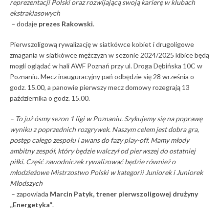
reprezentacji Polski oraz rozwijającą swoją karierę w klubach
ekstraklasowych
–
dodaje
prezes Rakowski
.
Pierwszoligową rywalizację w siatkówce kobiet i drugoligowe
zmagania w siatkówce mężczyzn w sezonie 2024/2025 kibice będą
mogli oglądać w hali AWF Poznań przy ul. Droga Dębińska 10C w
Poznaniu. Mecz inauguracyjny pań odbędzie się 28 września o
godz. 15.00, a panowie pierwszy mecz domowy rozegrają 13
października o godz. 15.00.
– To już ósmy sezon 1 ligi w Poznaniu. Szykujemy się na poprawę
wyniku z poprzednich rozgrywek. Naszym celem jest dobra gra,
postęp całego zespołu i awans do fazy play-off. Mamy młody
ambitny zespół, który będzie walczył od pierwszej do ostatniej
piłki. Część zawodniczek rywalizować będzie również o
młodzieżowe Mistrzostwo Polski w kategorii Juniorek i Juniorek
Młodszych
– zapowiada
Marcin Patyk, trener pierwszoligowej drużyny
„Energetyka”
.