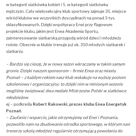
w kategorii siatkówka kobiet i 5. w kategorii siatkówka
mężczyzn. Cały wielosekcyjny klub sportowy zajmuje 35. miejsce
wśród klubów we wszystkich dyscyplinach na ponad 3 tys.
sklasyfikowanych. Dzięki współpracy Enei przy flagowym
projekcie klubu, jakim jest Enea Akademia Sportu,
zainteresowanie siatkarską przygodą wśród dzieci i młodzieży
rośnie. Obecnie w klubie trenuje już ok. 350 młodych siatkarek i
siatkarzy.
– Bardzo się cieszę, że w nowy sezon wkraczamy w takim samym
gronie. Dzięki naszym sponsorom – firmie Enea oraz miastu
Poznań – z każdym rokiem nasz klub wskakuje na wyższy poziom
szkoleniowy i organizacyjny; to dzięki nim w minionym sezonie
mogliśmy świętować dwa medale Mistrzostw Polski w siatkówce
młodzieżow
ej – podkreśla
Robert Rakowski, prezes klubu Enea Energetyk
Poznań
.
– Zaufanie i wsparcie, jakie otrzymujemy od Enei i Poznania,
pozwoliło nam na zbudowanie ośrodka sportowego, w którym nasi
trenerzy szkolą młodzież regularnie otrzymującą powołania do