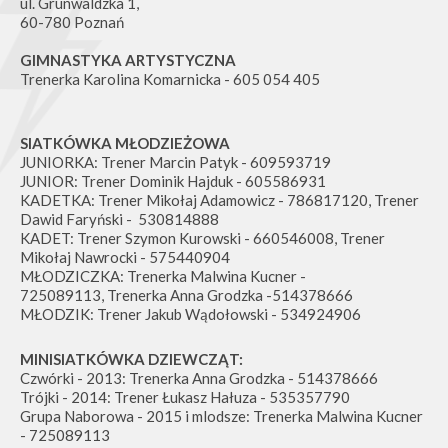
ul. Grunwaldzka 1,
60-780 Poznań
GIMNASTYKA ARTYSTYCZNA
Trenerka Karolina Komarnicka - 605 054 405
SIATKÓWKA MŁODZIEŻOWA
JUNIORKA: Trener Marcin Patyk - 609593719
JUNIOR: Trener Dominik Hajduk - 605586931
KADETKA: Trener Mikołaj Adamowicz - 786817120, Trener
Dawid Faryński - 530814888
KADET: Trener Szymon Kurowski - 660546008, Trener
Mikołaj Nawrocki - 575440904
MŁODZICZKA: Trenerka Malwina Kucner -
725089113, Trenerka Anna Grodzka -514378666
MŁODZIK: Trener Jakub Wądołowski - 534924906
MINISIATKÓWKA DZIEWCZĄT:
Czwórki - 2013: Trenerka Anna Grodzka - 514378666
Trójki - 2014: Trener Łukasz Hałuza - 535357790
Grupa Naborowa - 2015 i mlodsze: Trenerka Malwina Kucner
- 725089113