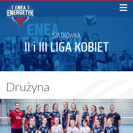
SIATKÓWKA
II i III LIGA KOBIET
Drużyna