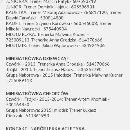
JUNIORKA: Trener Marcin Patyk - 609593719
JUNIOR: Trener Dominik Hajduk - 605586931
KADETKA: Trener Mikołaj Adamowicz - 786817120, Trener
Dawid Faryński - 530814888
KADET: Trener Szymon Kurowski - 660546008, Trener
Mikołaj Nawrocki - 575440904
MŁODZICZKA: Trenerka Malwina Kucner -
725089113, Trenerka Anna Grodzka -514378666
MŁODZIK: Trener Jakub Wądołowski - 534924906
MINISIATKÓWKA DZIEWCZĄT:
Czwórki - 2013: Trenerka Anna Grodzka - 514378666
Trójki - 2014: Trener Łukasz Hałuza - 535357790
Grupa Naborowa - 2015 i mlodsze: Trenerka Malwina Kucner
- 725089113
MINISIATKÓWKA CHŁOPCÓW:
Czwórki i Trójki - 2013-2014: Trener Artem Khomiak -
730164850
Grupa Naborowa: 2015 i młodsi: Trener Łukasz
Pietrzak - 511861993
KONTAKT i NABÓR LEKKA ATLETYKA