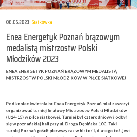
08.05.2023
Siatkówka
Enea Energetyk Poznań brązowym
medalistą mistrzostw Polski
Młodzików 2023
ENEA ENERGETYK POZNAŃ BRĄZOWYM MEDALISTĄ
MISTRZOSTW POLSKI MŁODZIKÓW W PIŁCE SIATKOWEJ
Pod koniec kwietnia br. Enea Energetyk Poznań miał zaszczyt
organizować turniej finałowy Mistrzostw Polski Młodzików
(U14-15) w piłce siatkowej. Turniej był czterodniowy i odbył
się w poznańskiej hali przy ul. Droga Dębińska 10C. Taki
turniej Poznań gościł pierwszy raz w historii, dlatego też, jest