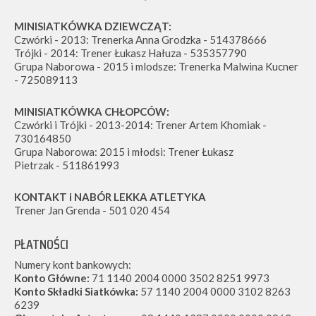
MINISIATKÓWKA DZIEWCZĄT:
Czwórki - 2013: Trenerka Anna Grodzka - 514378666
Trójki - 2014: Trener Łukasz Hałuza - 535357790
Grupa Naborowa - 2015 i mlodsze: Trenerka Malwina Kucner
- 725089113
MINISIATKÓWKA CHŁOPCÓW:
Czwórki i Trójki - 2013-2014: Trener Artem Khomiak -
730164850
Grupa Naborowa: 2015 i młodsi: Trener Łukasz
Pietrzak - 511861993
KONTAKT i NABÓR LEKKA ATLETYKA
Trener Jan Grenda - 501 020 454
PŁATNOŚCI
Numery kont bankowych:
Konto Główne:
71 1140 2004 0000 3502 8251 9973
Konto Składki Siatkówka:
57 1140 2004 0000 3102 8263
6239