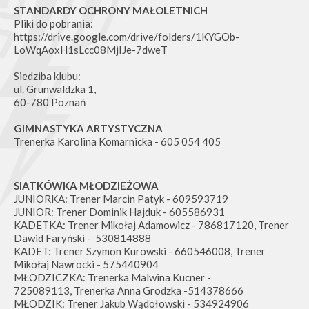
STANDARDY OCHRONY MAŁOLETNICH
Pliki do pobrania:
https://drive.google.com/drive/folders/1KYGOb-
LoWqAoxH1sLcc08MjIJe-7dweT
Siedziba klubu:
ul. Grunwaldzka 1,
60-780 Poznań
GIMNASTYKA ARTYSTYCZNA
Trenerka Karolina Komarnicka - 605 054 405
SIATKÓWKA MŁODZIEŻOWA
JUNIORKA: Trener Marcin Patyk - 609593719
JUNIOR: Trener Dominik Hajduk - 605586931
KADETKA: Trener Mikołaj Adamowicz - 786817120, Trener
Dawid Faryński - 530814888
KADET: Trener Szymon Kurowski - 660546008, Trener
Mikołaj Nawrocki - 575440904
MŁODZICZKA: Trenerka Malwina Kucner -
725089113, Trenerka Anna Grodzka -514378666
MŁODZIK: Trener Jakub Wądołowski - 534924906