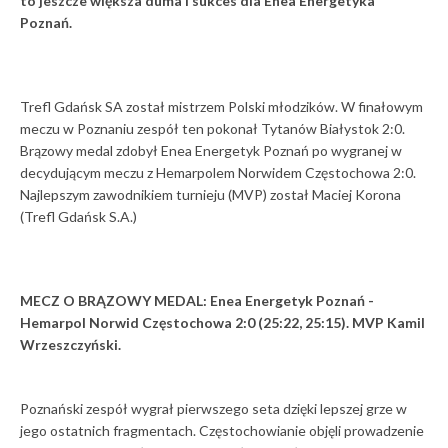
to jeszcze większa duma i sukces dla Enea Energetyka
Poznań.
Trefl Gdańsk SA został mistrzem Polski młodzików. W finałowym
meczu w Poznaniu zespół ten pokonał Tytanów Białystok 2:0.
Brązowy medal zdobył Enea Energetyk Poznań po wygranej w
decydującym meczu z Hemarpolem Norwidem Częstochowa 2:0.
Najlepszym zawodnikiem turnieju (MVP) został Maciej Korona
(Trefl Gdańsk S.A.)
MECZ O BRĄZOWY MEDAL: Enea Energetyk Poznań -
Hemarpol Norwid Częstochowa 2:0 (25:22, 25:15). MVP Kamil
Wrzeszczyński.
Poznański zespół wygrał pierwszego seta dzięki lepszej grze w
jego ostatnich fragmentach. Częstochowianie objęli prowadzenie