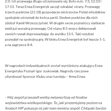
2:0. Ich przewaga długo utrzymywała się. Było m.in. 7:3, 12:10 i
17:13. Teraz Enea Energetyk zaczął odrabiać straty. Przewagę
trzech punktów (21:18) gospodarze mistrzostw Polski młodzików
spokojnie utrzymali do końca partii. Siedem punktów dla nich
zdobył Kamil Wrzeszczyński. W drugim secie poznańscy siatkarze
mieli już wyraźną przewagę. Od stanu 8:5 wręcz deklasowali
swoich rywali doprowadzając do wyniku 13:5. Taki rezultat
pozwalał na spokojną grę. W bloku Enea Energetyk był lepszy 5-1,
a na zagrywce 8:4.
W nagrodach indywidualnych został wyróżniony atakujący Enea
Energetyka Poznań Igor Juskowiak. Nagrody rzeczowe
ufundował Sponsor Klubu oraz turnieju – firma Enea.
- Mój zespół przeszedł wielką metamorfozę od finałów
województwa wielkopolskiego. To, jaki prezentujemy poziom na
finałach MP pokazuje mi jaki mam świetny zespół. Chłopaki bardzo