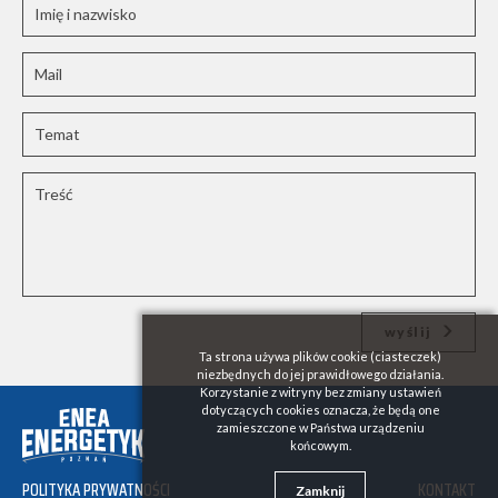
wyślij
Ta strona używa plików cookie (ciasteczek)
niezbędnych do jej prawidłowego działania.
Korzystanie z witryny bez zmiany ustawień
dotyczących cookies oznacza, że będą one
zamieszczone w Państwa urządzeniu
końcowym.
POLITYKA PRYWATNOŚCI
KONTAKT
Zamknij