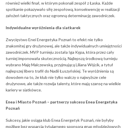
również wielki finał, w którym pokonali zespół z Łaska. Każde
spotkanie pokazywało siłę zespołową, konsekwencję w realizacji
założeń taktycznych oraz ogromną determinację zawodniczek.
Indywidualne wyróżnienia dla siatkarek
Zwycięstwo Enei Energetyka Poznań to efekt nie tylko
znakomitej gry drużynowej, ale także indywidualnych umiejętności
zawodniczek. MVP turnieju została Iga Kępa, która przez cały
turniej imponowała skutecznością. Najlepszą środkową turnieju
wybrano Maję Malczewską, przyjmującą Liliana Wójcik, a tytuł
najlepszej libero trafił do Nadii Łuszyńskiej. Te wyróżnienia są
dowodem na to, że klub nie tylko walczy o najwyższe cele
drużynowe, ale także rozwija talenty, które mają szansę na wielkie
kariery w siatkówce.
Enea i Miasto Poznań – partnerzy sukcesu Enea Energetyka
Poznań
Sukcesy, jakie osiąga klub Enea Energetyk Poznań, nie byłyby
możliwe bez wsparcia tytularnego sponsora grup młodzieżowych