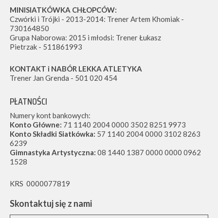
MINISIATKÓWKA CHŁOPCÓW:
Czwórki i Trójki - 2013-2014: Trener Artem Khomiak -
730164850
Grupa Naborowa: 2015 i młodsi: Trener Łukasz
Pietrzak - 511861993
KONTAKT i NABÓR LEKKA ATLETYKA
Trener Jan Grenda - 501 020 454
PŁATNOŚCI
Numery kont bankowych:
Konto Główne:
71 1140 2004 0000 3502 8251 9973
Konto Składki Siatkówka:
57 1140 2004 0000 3102 8263
6239
Gimnastyka Artystyczna:
08 1440 1387 0000 0000 0962
1528
KRS 0000077819
Skontaktuj się z nami