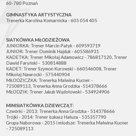
60-780 Poznań
GIMNASTYKA ARTYSTYCZNA
Trenerka Karolina Komarnicka - 605 054 405
SIATKÓWKA MŁODZIEŻOWA
JUNIORKA: Trener Marcin Patyk - 609593719
JUNIOR: Trener Dominik Hajduk - 605586931
KADETKA: Trener Mikołaj Adamowicz - 786817120, Trener
Dawid Faryński - 530814888
KADET: Trener Szymon Kurowski - 660546008, Trener
Mikołaj Nawrocki - 575440904
MŁODZICZKA: Trenerka Malwina Kucner -
725089113, Trenerka Anna Grodzka -514378666
MŁODZIK: Trener Jakub Wądołowski - 534924906
MINISIATKÓWKA DZIEWCZĄT:
Czwórki - 2013: Trenerka Anna Grodzka - 514378666
Trójki - 2014: Trener Łukasz Hałuza - 535357790
Grupa Naborowa - 2015 i mlodsze: Trenerka Malwina Kucner
- 725089113